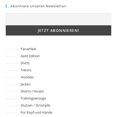
Die
Optionen
Abonniere Unseren Newsletter!
können
auf
der
Produktseite
gewählt
werden
Fanartikel
Gold Edition
Shirts
Trikots
Hoodies
Jacken
Shorts / Hosen
Trainingsanzüge
Stutzen / Strümpfe
Für Kopf und Hände