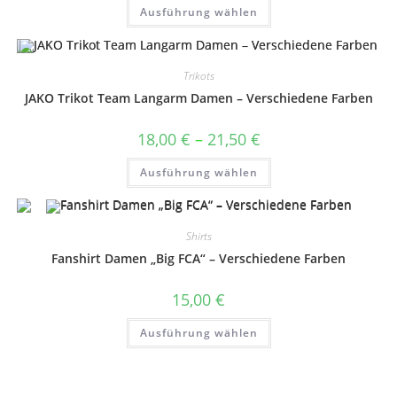
bis
Dieses
Ausführung wählen
18,50 €
Produkt
weist
mehrere
Varianten
auf.
Trikots
Die
Optionen
JAKO Trikot Team Langarm Damen – Verschiedene Farben
können
auf
der
Preisspanne:
18,00
€
–
21,50
€
Produktseite
18,00 €
gewählt
bis
Dieses
werden
Ausführung wählen
21,50 €
Produkt
weist
mehrere
Varianten
auf.
Shirts
Die
Optionen
Fanshirt Damen „Big FCA“ – Verschiedene Farben
können
auf
der
15,00
€
Produktseite
gewählt
Dieses
werden
Ausführung wählen
Produkt
weist
mehrere
Varianten
auf.