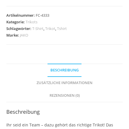
Team
Langarm
Artikelnummer:
FC-4333
-
Kategorie:
Trikots
Verschiedene
Schlagwörter:
T-Shirt
,
Trikot
,
Tshirt
Farben
Marke:
JAKO
Menge
BESCHREIBUNG
ZUSÄTZLICHE INFORMATIONEN
REZENSIONEN (0)
Beschreibung
Ihr seid ein Team – dazu gehört das richtige Trikot! Das