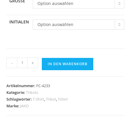
GRÖSSE
Option auswählen
INITIALEN
Option auswählen
JAKO
-
+
IN DEN WARENKORB
Trikot
Team
Kurzarm
Artikelnummer:
FC-4233
-
Kategorie:
Trikots
Verschiedene
Schlagwörter:
T-Shirt
,
Trikot
,
Tshirt
Farben
Marke:
JAKO
Menge