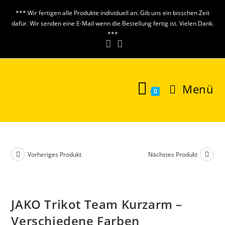
Zum
*** Wir fertigen alle Produkte individuell an. Gib uns ein bisschen Zeit
Inhalt
dafür. Wir senden eine E-Mail wenn die Bestellung fertig ist. Vielen Dank.
springen
***
Menü
0
Vorheriges Produkt
Nächstes Produkt
JAKO Trikot Team Kurzarm –
Verschiedene Farben