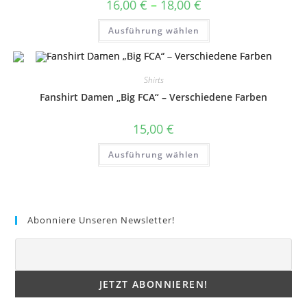
Preisspanne:
16,00
€
–
18,00
€
Produktseite
16,00 €
gewählt
bis
Dieses
werden
Ausführung wählen
18,00 €
Produkt
weist
mehrere
Varianten
auf.
Shirts
Die
Optionen
Fanshirt Damen „Big FCA“ – Verschiedene Farben
können
auf
der
15,00
€
Produktseite
gewählt
Dieses
werden
Ausführung wählen
Produkt
weist
mehrere
Varianten
auf.
Die
Optionen
Abonniere Unseren Newsletter!
können
auf
der
Produktseite
gewählt
werden