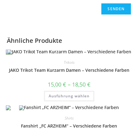
Ähnliche Produkte
Trikots
JAKO Trikot Team Kurzarm Damen – Verschiedene Farben
Preisspanne:
15,00
€
–
18,50
€
15,00 €
bis
Dieses
Ausführung wählen
18,50 €
Produkt
weist
mehrere
Varianten
auf.
Shirts
Die
Optionen
Fanshirt „FC ARZHEIM“ – Verschiedene Farben
können
auf
der