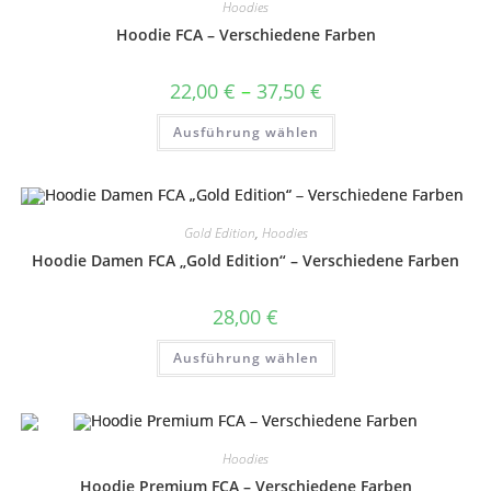
Hoodies
Hoodie FCA – Verschiedene Farben
Preisspanne:
22,00
€
–
37,50
€
22,00 €
bis
Dieses
Ausführung wählen
37,50 €
Produkt
weist
mehrere
Varianten
auf.
Die
Optionen
Gold Edition
,
Hoodies
können
auf
Hoodie Damen FCA „Gold Edition“ – Verschiedene Farben
der
Produktseite
gewählt
28,00
€
werden
Dieses
Ausführung wählen
Produkt
weist
mehrere
Varianten
auf.
Die
Optionen
Hoodies
können
auf
Hoodie Premium FCA – Verschiedene Farben