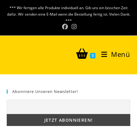
Zum
*** Wir fertigen alle Produkte individuell an. Gib uns ein bisschen Zeit
Inhalt
dafür. Wir senden eine E-Mail wenn die Bestellung fertig ist. Vielen Dank.
springen
***
Menü
0
Abonniere Unseren Newsletter!