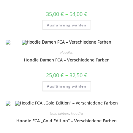
der
Produktseite
gewählt
Preisspanne:
35,00
€
–
54,00
€
werden
35,00 €
bis
Dieses
Ausführung wählen
54,00 €
Produkt
weist
mehrere
Varianten
auf.
Die
Optionen
Hoodies
können
auf
Hoodie Damen FCA – Verschiedene Farben
der
Produktseite
gewählt
Preisspanne:
25,00
€
–
32,50
€
werden
25,00 €
bis
Dieses
Ausführung wählen
32,50 €
Produkt
weist
mehrere
Varianten
auf.
Die
Optionen
Gold Edition
,
Hoodies
können
auf
Hoodie FCA „Gold Edition“ – Verschiedene Farben
der
Produktseite
gewählt