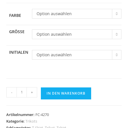
Option auswählen
FARBE
GRÖSSE
Option auswählen
INITIALEN
Option auswählen
JAKO
-
+
IN DEN WARENKORB
Trikot
Dynamic
Kurzarm
Artikelnummer:
FC-4270
-
Kategorie:
Trikots
Verschiedene
Schlagwörter:
T-Shirt
,
Trikot
,
Tshirt