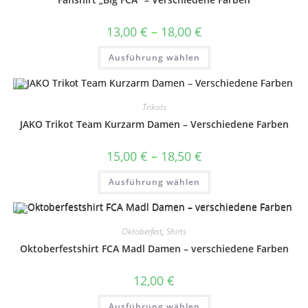
Preisspanne:
13,00
€
–
18,00
€
13,00 €
bis
Dieses
Ausführung wählen
18,00 €
Produkt
weist
mehrere
Varianten
auf.
Trikots
Die
Optionen
JAKO Trikot Team Kurzarm Damen – Verschiedene Farben
können
auf
der
Preisspanne:
15,00
€
–
18,50
€
Produktseite
15,00 €
gewählt
bis
Dieses
werden
Ausführung wählen
18,50 €
Produkt
weist
mehrere
Varianten
auf.
Oktoberfest
,
Shirts
Die
Optionen
Oktoberfestshirt FCA Madl Damen – verschiedene Farben
können
auf
der
12,00
€
Produktseite
gewählt
Dieses
werden
Ausführung wählen