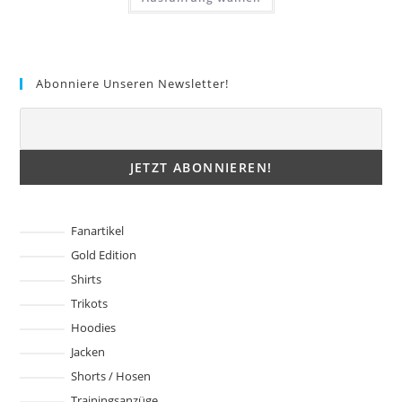
Produkt
weist
mehrere
Varianten
auf.
Die
Optionen
Abonniere Unseren Newsletter!
können
auf
der
Produktseite
gewählt
werden
Fanartikel
Gold Edition
Shirts
Trikots
Hoodies
Jacken
Shorts / Hosen
Trainingsanzüge