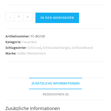
Schlüsselanhänger
-
+
IN DEN WARENKORB
Menge
Artikelnummer:
FC-BG100
Kategorie:
Fanartikel
Schlagwörter:
Schlüssel
,
Schlüsselanhänger
,
Schlüsselband
Marke:
Keßler WerbeVision
ZUSÄTZLICHE INFORMATIONEN
REZENSIONEN (0)
Zusätzliche Informationen