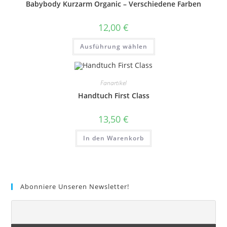
Babybody Kurzarm Organic – Verschiedene Farben
12,00
€
Dieses
Ausführung wählen
Produkt
weist
mehrere
Varianten
auf.
Fanartikel
Die
Optionen
Handtuch First Class
können
auf
der
13,50
€
Produktseite
gewählt
werden
In den Warenkorb
Abonniere Unseren Newsletter!