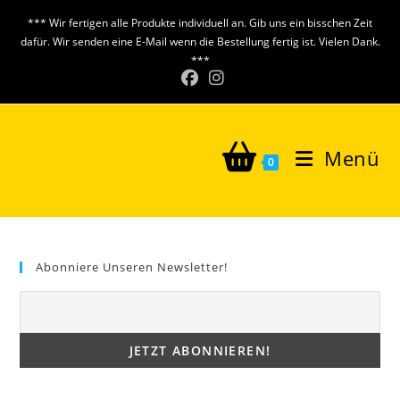
Zum
*** Wir fertigen alle Produkte individuell an. Gib uns ein bisschen Zeit
Inhalt
dafür. Wir senden eine E-Mail wenn die Bestellung fertig ist. Vielen Dank.
springen
***
Menü
0
Abonniere Unseren Newsletter!