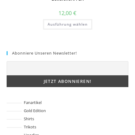
können
auf
der
12,00
€
Produktseite
gewählt
Dieses
werden
Ausführung wählen
Produkt
weist
mehrere
Varianten
auf.
Die
Optionen
Abonniere Unseren Newsletter!
können
auf
der
Produktseite
gewählt
werden
Fanartikel
Gold Edition
Shirts
Trikots