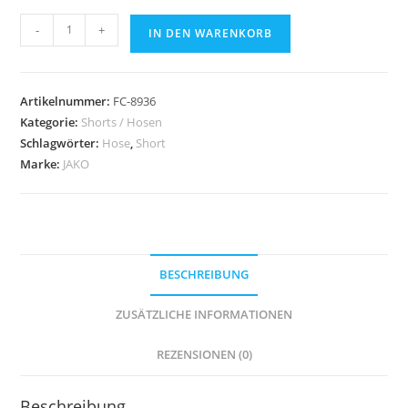
JAKO
-
+
IN DEN WARENKORB
Torwarthose
SCHWARZ
Menge
Artikelnummer:
FC-8936
Kategorie:
Shorts / Hosen
Schlagwörter:
Hose
,
Short
Marke:
JAKO
BESCHREIBUNG
ZUSÄTZLICHE INFORMATIONEN
REZENSIONEN (0)
Beschreibung