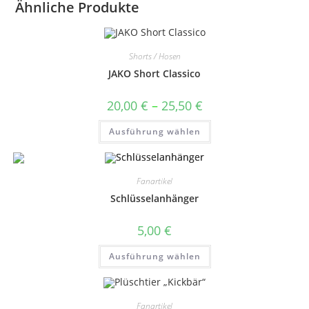
Ähnliche Produkte
Shorts / Hosen
JAKO Short Classico
Preisspanne:
20,00
€
–
25,50
€
20,00 €
bis
Dieses
Ausführung wählen
25,50 €
Produkt
weist
mehrere
Varianten
auf.
Fanartikel
Die
Optionen
Schlüsselanhänger
können
auf
der
5,00
€
Produktseite
gewählt
Dieses
werden
Ausführung wählen
Produkt
weist
mehrere
Varianten
auf.
Fanartikel
Die