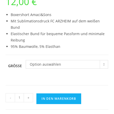
12,00
€
Boxershort Amaci&Sons
Mit Sublimationsdruck FC ARZHEIM auf dem weißen
Bund
Elastischer Bund für bequeme Passform und minimale
Reibung
95% Baumwolle, 5% Elasthan
Option auswählen
GRÖSSE
Boxershort
-
+
IN DEN WARENKORB
FCA
Menge