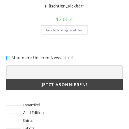
Optionen
Plüschtier „Kickbär“
können
auf
der
12,00
€
Produktseite
gewählt
Dieses
werden
Ausführung wählen
Produkt
weist
mehrere
Varianten
auf.
Die
Optionen
Abonniere Unseren Newsletter!
können
auf
der
Produktseite
gewählt
werden
Fanartikel
Gold Edition
Shirts
Trikots