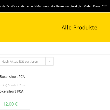
it dafür. Wir senden eine E-Mail wenn die Bestellung fertig ist. Vielen Dank. ***
Alle Produkte
Nach Aktualität sortieren
rtikel
,
Shorts / Hosen
oxershort FCA
12,00
€