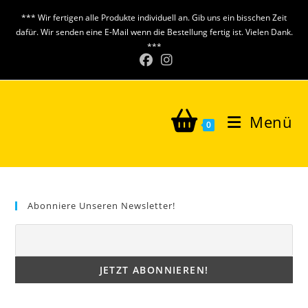
Zum
*** Wir fertigen alle Produkte individuell an. Gib uns ein bisschen Zeit
Inhalt
dafür. Wir senden eine E-Mail wenn die Bestellung fertig ist. Vielen Dank.
springen
***
Menü
0
Abonniere Unseren Newsletter!