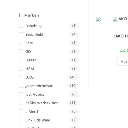
Marken
Babybugz
(1)
Beechfield
(4)
JAKO H
Fare
(1)
44
GO
(1)
Halfar
(1)
Aus
HRM
(3)
JAKO
(49)
James Nicholson
(10)
Just Hoods
(6)
Keßler WerbeVision
(11)
L-Merch
(5)
Link Kids Wear
(2)