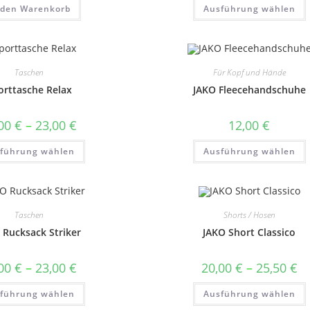
 den Warenkorb
Ausführung wählen
w
a
Taschen
Für Kopf und Hände
orttasche Relax
JAKO Fleecehandschuhe
P
Preisspanne:
,00
€
–
23,00
€
12,00
€
20,00 €
bis
Dieses
führung wählen
23,00 €
Ausführung wählen
Produkt
weist
w
mehrere
Varianten
auf.
a
Die
Optionen
Taschen
Shorts / Hosen
können
auf
 Rucksack Striker
JAKO Short Classico
der
Produktseite
P
gewählt
Preisspanne:
Pr
,00
€
–
23,00
€
20,00
€
–
25,50
€
werden
20,00 €
20
bis
bi
Dieses
führung wählen
23,00 €
Ausführung wählen
25
Produkt
weist
w