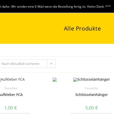
it dafür. Wir senden eine E-Mail wenn die Bestellung fertig ist. Vielen Dank. ***
Alle Produkte
Nach Aktualität sortieren
Fanartikel
Fanartikel
Aufkleber FCA
Schlüsselanhänger
1,00
€
5,00
€