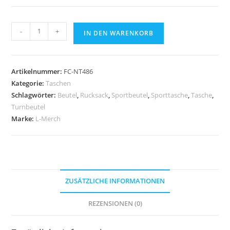
Sporttasche
-
+
IN DEN WARENKORB
Relax
Menge
Artikelnummer:
FC-NT486
Kategorie:
Taschen
Schlagwörter:
Beutel
,
Rucksack
,
Sportbeutel
,
Sporttasche
,
Tasche
,
Turnbeutel
Marke:
L-Merch
ZUSÄTZLICHE INFORMATIONEN
REZENSIONEN (0)