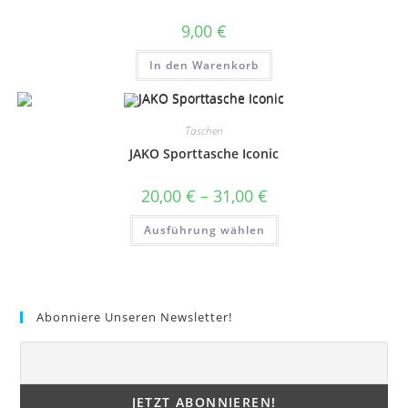
9,00
€
In den Warenkorb
Taschen
JAKO Sporttasche Iconic
Preisspanne:
20,00
€
–
31,00
€
20,00 €
bis
Dieses
Ausführung wählen
31,00 €
Produkt
weist
mehrere
Varianten
auf.
Die
Optionen
Abonniere Unseren Newsletter!
können
auf
der
Produktseite
gewählt
werden