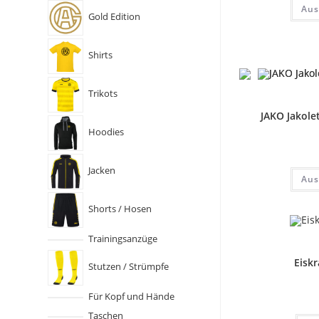
Aus
Gold Edition
Shirts
Trikots
JAKO Jakole
Hoodies
Jacken
Aus
Shorts / Hosen
Trainingsanzüge
Eiskr
Stutzen / Strümpfe
Für Kopf und Hände
Taschen