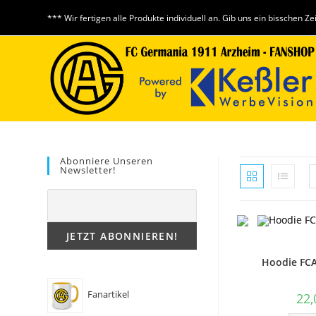
Zum
*** Wir fertigen alle Produkte individuell an. Gib uns ein bisschen Ze
Inhalt
springen
Abonniere Unseren
Newsletter!
Hoodie FCA
Fanartikel
22