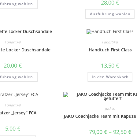
Dieses
28,00
€
führung wählen
37,50 €
Produkt
weist
mehrere
Ausführung wählen
Varianten
w
auf.
Die
Optionen
a
können
auf
Fanartikel
Fanartikel
der
Produktseite
tte Locker Duschsandale
Handtuch First Class
gewählt
werden
P
20,00
€
13,50
€
Dieses
führung wählen
In den Warenkorb
Produkt
weist
mehrere
Varianten
auf.
Die
Optionen
Fanartikel
können
Jacken
auf
atzer „Jersey“ FCA
JAKO Coachjacke Team mit Kapuze 
der
Produktseite
gewählt
5,00
€
werden
Pr
79,00
€
–
92,50
€
79