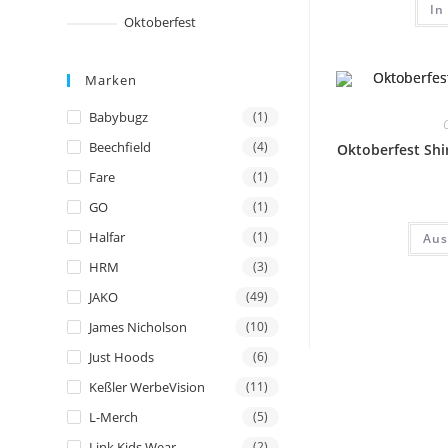
In
Oktoberfest
Marken
Babybugz
(1)
O
Beechfield
(4)
Oktoberfest Shi
Fare
(1)
GO
(1)
Halfar
(1)
Aus
HRM
(3)
JAKO
(49)
James Nicholson
(10)
Just Hoods
(6)
Keßler WerbeVision
(11)
L-Merch
(5)
Link Kids Wear
(2)