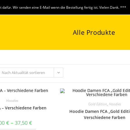
it dafür. Wir senden eine E-Mail wenn die Bestellung fertig ist. Vielen Dank. ***
Alle Produkte
Nach Aktualität sortieren
Hoodies
Gold Edition
,
Hoodies
 – Verschiedene Farben
Hoodie Damen FCA „Gold Editi
Verschiedene Farben
Preisspanne:
,00
€
–
37,50
€
22,00 €
bis