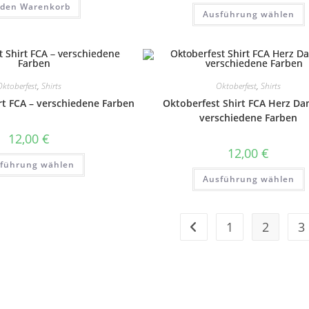
bi
 den Warenkorb
Ausführung wählen
92
w
a
ktoberfest
,
Shirts
Oktoberfest
,
Shirts
rt FCA – verschiedene Farben
Oktoberfest Shirt FCA Herz Da
P
verschiedene Farben
12,00
€
12,00
€
Dieses
führung wählen
Produkt
weist
Ausführung wählen
mehrere
w
Varianten
auf.
Die
a
Optionen
1
2
3
können
auf
der
Produktseite
gewählt
P
werden