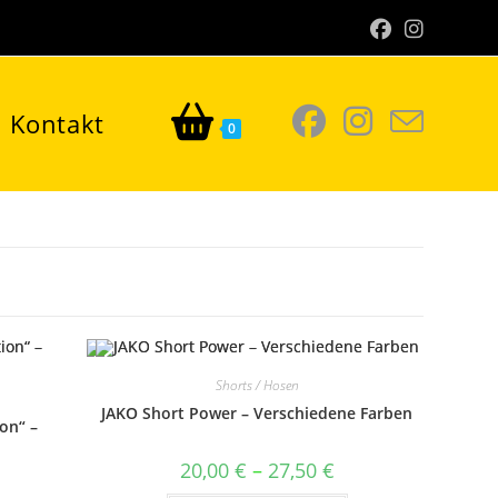
Kontakt
0
Shorts / Hosen
JAKO Short Power – Verschiedene Farben
on“ –
Preisspanne:
20,00
€
–
27,50
€
20,00 €
bis