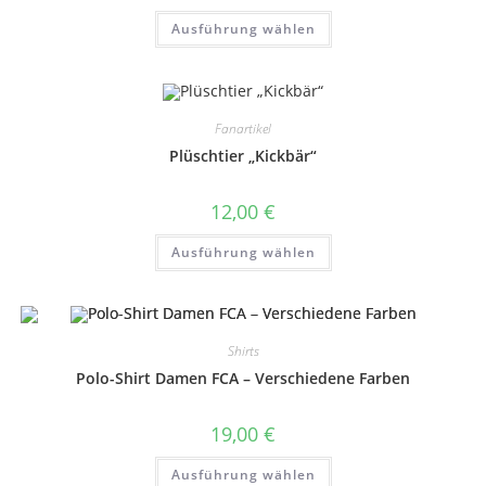
bis
Dieses
Ausführung wählen
18,00 €
Produkt
weist
mehrere
Varianten
auf.
Die
Optionen
Fanartikel
können
auf
Plüschtier „Kickbär“
der
Produktseite
gewählt
12,00
€
werden
Dieses
Ausführung wählen
Produkt
weist
mehrere
Varianten
auf.
Die
Optionen
Shirts
können
auf
Polo-Shirt Damen FCA – Verschiedene Farben
der
Produktseite
gewählt
19,00
€
werden
Dieses
Ausführung wählen
Produkt