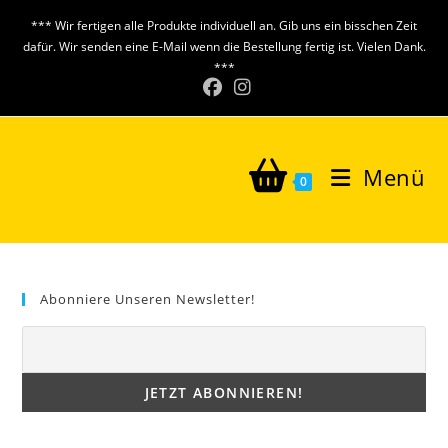
Zum
*** Wir fertigen alle Produkte individuell an. Gib uns ein bisschen Zeit
Inhalt
dafür. Wir senden eine E-Mail wenn die Bestellung fertig ist. Vielen Dank.
springen
***
Menü
0
Abonniere Unseren Newsletter!