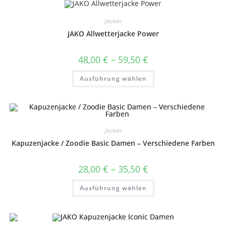
auf.
Die
Optionen
Jacken
können
auf
JAKO Allwetterjacke Power
der
Produktseite
gewählt
Preisspanne:
48,00
€
–
59,50
€
werden
48,00 €
bis
Dieses
Ausführung wählen
59,50 €
Produkt
weist
mehrere
Varianten
auf.
Die
Optionen
können
Jacken
auf
Kapuzenjacke / Zoodie Basic Damen – Verschiedene Farben
der
Produktseite
gewählt
werden
Preisspanne:
28,00
€
–
35,50
€
28,00 €
bis
Dieses
Ausführung wählen
35,50 €
Produkt
weist
mehrere
Varianten
auf.
Die