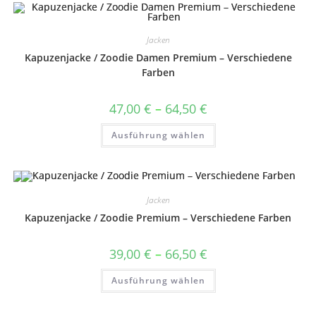
auf.
Die
Optionen
können
Jacken
auf
Kapuzenjacke / Zoodie Damen Premium – Verschiedene
der
Produktseite
Farben
gewählt
werden
Preisspanne:
47,00
€
–
64,50
€
47,00 €
bis
Dieses
Ausführung wählen
64,50 €
Produkt
weist
mehrere
Varianten
auf.
Die
Optionen
Jacken
können
auf
Kapuzenjacke / Zoodie Premium – Verschiedene Farben
der
Produktseite
gewählt
Preisspanne:
39,00
€
–
66,50
€
werden
39,00 €
bis
Dieses
Ausführung wählen
66,50 €
Produkt
weist
mehrere
Varianten