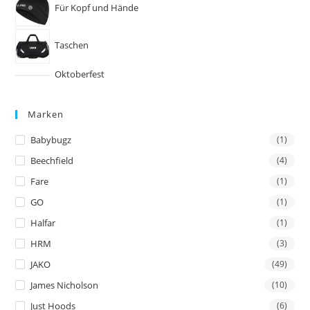
Für Kopf und Hände
Taschen
Oktoberfest
Marken
Babybugz
(1)
Beechfield
(4)
Fare
(1)
GO
(1)
Halfar
(1)
HRM
(3)
JAKO
(49)
James Nicholson
(10)
Just Hoods
(6)