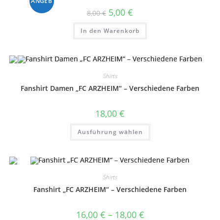
ANGEB
Ursprünglicher
Aktueller
5,00
€
8,00
€
Preis
Preis
war:
ist:
OT!
In den Warenkorb
8,00 €
5,00 €.
Shirts
Fanshirt Damen „FC ARZHEIM“ – Verschiedene Farben
18,00
€
Dieses
Ausführung wählen
Produkt
weist
mehrere
Varianten
auf.
Die
Optionen
Shirts
können
auf
Fanshirt „FC ARZHEIM“ – Verschiedene Farben
der
Produktseite
gewählt
Preisspanne:
16,00
€
–
18,00
€
werden
16,00 €