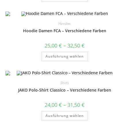
weist
mehrere
Varianten
auf.
Die
Optionen
Hoodies
können
auf
Hoodie Damen FCA – Verschiedene Farben
der
Produktseite
gewählt
Preisspanne:
25,00
€
–
32,50
€
werden
25,00 €
bis
Dieses
Ausführung wählen
32,50 €
Produkt
weist
mehrere
Varianten
auf.
Die
Optionen
Shirts
können
auf
JAKO Polo-Shirt Classico – Verschiedene Farben
der
Produktseite
gewählt
Preisspanne:
24,00
€
–
31,50
€
werden
24,00 €
bis
Dieses
Ausführung wählen
31,50 €
Produkt
weist
mehrere
Varianten