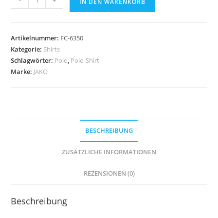
-
+
IN DEN WARENKORB
Polo-
Shirt
Classico
Artikelnummer:
FC-6350
Damen
Kategorie:
Shirts
-
Schlagwörter:
Polo
,
Polo-Shirt
Verschiedene
Marke:
JAKO
Farben
Menge
BESCHREIBUNG
ZUSÄTZLICHE INFORMATIONEN
REZENSIONEN (0)
Beschreibung