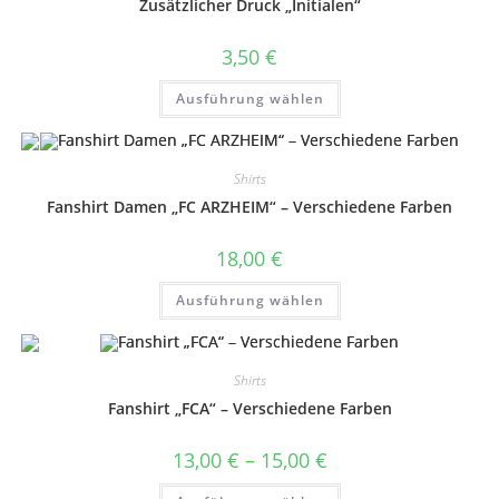
Zusätzlicher Druck „Initialen“
3,50
€
Dieses
Ausführung wählen
Produkt
weist
mehrere
Varianten
auf.
Shirts
Die
Optionen
Fanshirt Damen „FC ARZHEIM“ – Verschiedene Farben
können
auf
der
18,00
€
Produktseite
gewählt
Dieses
werden
Ausführung wählen
Produkt
weist
mehrere
Varianten
auf.
Shirts
Die
Optionen
Fanshirt „FCA“ – Verschiedene Farben
können
auf
der
Preisspanne:
13,00
€
–
15,00
€
Produktseite
13,00 €
gewählt
bis
Dieses
werden