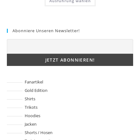
Ausführung wählen
15,00 €
Produkt
weist
mehrere
Varianten
auf.
Die
Optionen
Abonniere Unseren Newsletter!
können
auf
der
Produktseite
gewählt
werden
Fanartikel
Gold Edition
Shirts
Trikots
Hoodies
Jacken
Shorts / Hosen