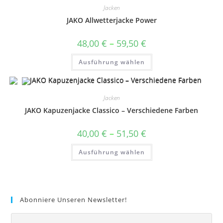
auf.
Jacken
Die
Optionen
JAKO Allwetterjacke Power
können
auf
der
Preisspanne:
48,00
€
–
59,50
€
Produktseite
48,00 €
gewählt
bis
Dieses
werden
Ausführung wählen
59,50 €
Produkt
weist
mehrere
Varianten
auf.
Jacken
Die
Optionen
JAKO Kapuzenjacke Classico – Verschiedene Farben
können
auf
der
Preisspanne:
40,00
€
–
51,50
€
Produktseite
40,00 €
gewählt
bis
Dieses
werden
Ausführung wählen
51,50 €
Produkt
weist
mehrere
Varianten
auf.
Die
Optionen
Abonniere Unseren Newsletter!
können
auf
der