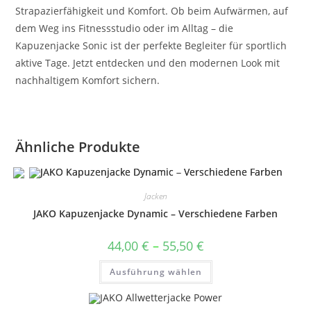
Strapazierfähigkeit und Komfort. Ob beim Aufwärmen, auf
dem Weg ins Fitnessstudio oder im Alltag – die
Kapuzenjacke Sonic ist der perfekte Begleiter für sportlich
aktive Tage. Jetzt entdecken und den modernen Look mit
nachhaltigem Komfort sichern.
Ähnliche Produkte
Jacken
JAKO Kapuzenjacke Dynamic – Verschiedene Farben
Preisspanne:
44,00
€
–
55,50
€
44,00 €
bis
Dieses
Ausführung wählen
55,50 €
Produkt
weist
mehrere
Varianten