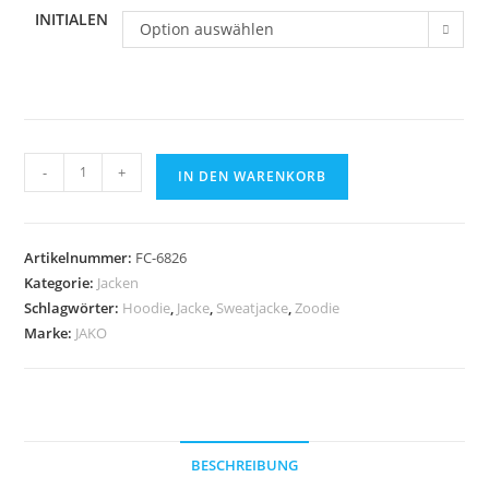
INITIALEN
Option auswählen
JAKO
-
+
IN DEN WARENKORB
Kapuzenjacke
Sonic
Menge
Artikelnummer:
FC-6826
Kategorie:
Jacken
Schlagwörter:
Hoodie
,
Jacke
,
Sweatjacke
,
Zoodie
Marke:
JAKO
BESCHREIBUNG