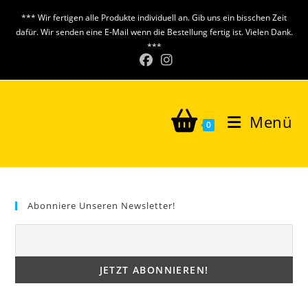
Zum
*** Wir fertigen alle Produkte individuell an. Gib uns ein bisschen Zeit
Inhalt
dafür. Wir senden eine E-Mail wenn die Bestellung fertig ist. Vielen Dank.
springen
***
Menü
0
Abonniere Unseren Newsletter!