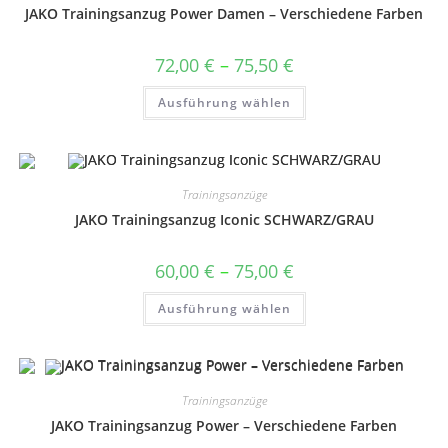
JAKO Trainingsanzug Power Damen – Verschiedene Farben
Preisspanne:
72,00
€
–
75,50
€
72,00 €
bis
Dieses
Ausführung wählen
75,50 €
Produkt
weist
mehrere
Varianten
auf.
Die
Optionen
Trainingsanzüge
können
auf
JAKO Trainingsanzug Iconic SCHWARZ/GRAU
der
Produktseite
gewählt
Preisspanne:
60,00
€
–
75,00
€
werden
60,00 €
bis
Dieses
Ausführung wählen
75,00 €
Produkt
weist
mehrere
Varianten
auf.
Die
Optionen
Trainingsanzüge
können
auf
JAKO Trainingsanzug Power – Verschiedene Farben
der