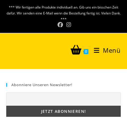
Zum
*** Wir fertigen alle Produkte individuell an. Gib uns ein bisschen Zeit
Inhalt
dafür. Wir senden eine E-Mail wenn die Bestellung fertig ist. Vielen Dank.
springen
***
Menü
0
Abonniere Unseren Newsletter!