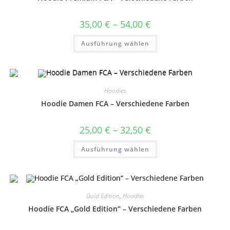
der
Produktseite
gewählt
Preisspanne:
35,00
€
–
54,00
€
werden
35,00 €
bis
Dieses
Ausführung wählen
54,00 €
Produkt
weist
mehrere
Varianten
auf.
Die
Optionen
Hoodies
können
auf
Hoodie Damen FCA – Verschiedene Farben
der
Produktseite
gewählt
Preisspanne:
25,00
€
–
32,50
€
werden
25,00 €
bis
Dieses
Ausführung wählen
32,50 €
Produkt
weist
mehrere
Varianten
auf.
Die
Optionen
Gold Edition
,
Hoodies
können
auf
Hoodie FCA „Gold Edition“ – Verschiedene Farben
der
Produktseite
gewählt