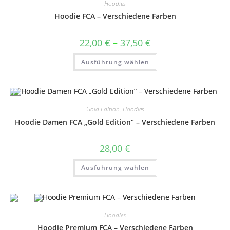
Hoodies
Hoodie FCA – Verschiedene Farben
Preisspanne:
22,00
€
–
37,50
€
22,00 €
bis
Dieses
Ausführung wählen
37,50 €
Produkt
weist
mehrere
Varianten
auf.
Die
Optionen
Gold Edition
,
Hoodies
können
auf
Hoodie Damen FCA „Gold Edition“ – Verschiedene Farben
der
Produktseite
gewählt
28,00
€
werden
Dieses
Ausführung wählen
Produkt
weist
mehrere
Varianten
auf.
Die
Optionen
Hoodies
können
auf
Hoodie Premium FCA – Verschiedene Farben