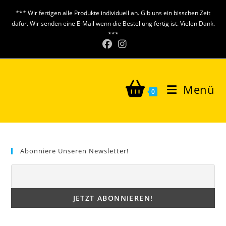
Zum
*** Wir fertigen alle Produkte individuell an. Gib uns ein bisschen Zeit
Inhalt
dafür. Wir senden eine E-Mail wenn die Bestellung fertig ist. Vielen Dank.
springen
***
Menü
0
Abonniere Unseren Newsletter!