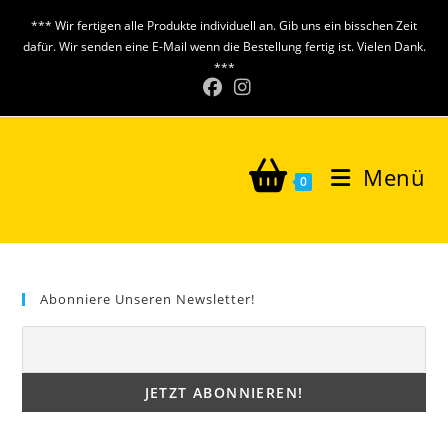
Zum
*** Wir fertigen alle Produkte individuell an. Gib uns ein bisschen Zeit
Inhalt
dafür. Wir senden eine E-Mail wenn die Bestellung fertig ist. Vielen Dank.
springen
***
Menü
0
Abonniere Unseren Newsletter!