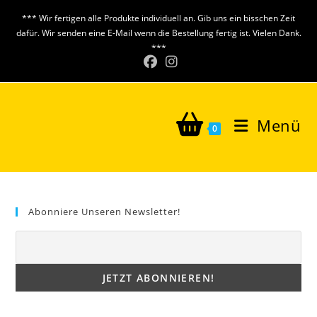
Zum
*** Wir fertigen alle Produkte individuell an. Gib uns ein bisschen Zeit
Inhalt
dafür. Wir senden eine E-Mail wenn die Bestellung fertig ist. Vielen Dank.
springen
***
Menü
0
Abonniere Unseren Newsletter!