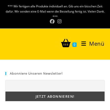
Zum
*** Wir fertigen alle Produkte individuell an. Gib uns ein bisschen Zeit
Inhalt
dafür. Wir senden eine E-Mail wenn die Bestellung fertig ist. Vielen Dank.
springen
***
Menü
0
Abonniere Unseren Newsletter!