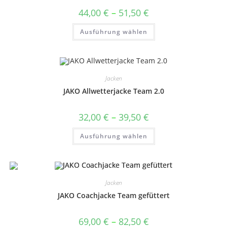
Produktseite
gewählt
Preisspanne:
44,00
€
–
51,50
€
werden
44,00 €
bis
Dieses
Ausführung wählen
51,50 €
Produkt
weist
mehrere
Varianten
auf.
Die
Optionen
Jacken
können
auf
JAKO Allwetterjacke Team 2.0
der
Produktseite
gewählt
Preisspanne:
32,00
€
–
39,50
€
werden
32,00 €
bis
Dieses
Ausführung wählen
39,50 €
Produkt
weist
mehrere
Varianten
auf.
Die
Optionen
Jacken
können
auf
JAKO Coachjacke Team gefüttert
der
Produktseite
gewählt
Preisspanne:
69,00
€
–
82,50
€
werden
69,00 €