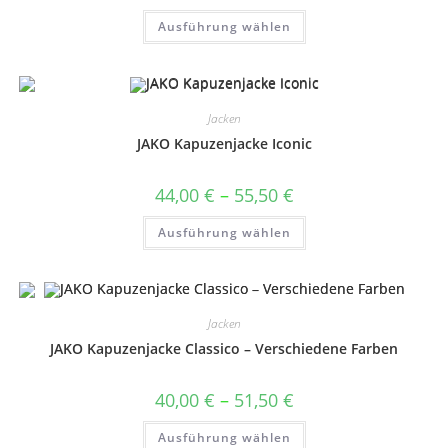
bis
Dieses
Ausführung wählen
82,50 €
Produkt
weist
mehrere
Varianten
auf.
Die
Optionen
Jacken
können
auf
JAKO Kapuzenjacke Iconic
der
Produktseite
gewählt
Preisspanne:
44,00
€
–
55,50
€
werden
44,00 €
bis
Dieses
Ausführung wählen
55,50 €
Produkt
weist
mehrere
Varianten
auf.
Die
Optionen
Jacken
können
auf
JAKO Kapuzenjacke Classico – Verschiedene Farben
der
Produktseite
gewählt
Preisspanne:
40,00
€
–
51,50
€
werden
40,00 €
bis
Dieses
Ausführung wählen
51,50 €
Produkt