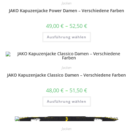
Jacken
JAKO Kapuzenjacke Power Damen – Verschiedene Farben
Preisspanne:
49,00
€
–
52,50
€
49,00 €
bis
Dieses
Ausführung wählen
52,50 €
Produkt
weist
mehrere
Varianten
auf.
Die
Optionen
können
Jacken
auf
JAKO Kapuzenjacke Classico Damen – Verschiedene Farben
der
Produktseite
gewählt
werden
Preisspanne:
48,00
€
–
51,50
€
48,00 €
bis
Dieses
Ausführung wählen
51,50 €
Produkt
weist
mehrere
Varianten
auf.
Die
Optionen
Jacken
können