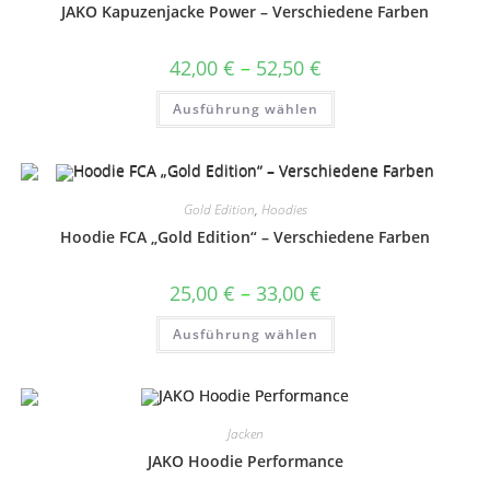
auf
JAKO Kapuzenjacke Power – Verschiedene Farben
der
Produktseite
gewählt
Preisspanne:
42,00
€
–
52,50
€
werden
42,00 €
bis
Dieses
Ausführung wählen
52,50 €
Produkt
weist
mehrere
Varianten
auf.
Die
Optionen
Gold Edition
,
Hoodies
können
auf
Hoodie FCA „Gold Edition“ – Verschiedene Farben
der
Produktseite
gewählt
Preisspanne:
25,00
€
–
33,00
€
werden
25,00 €
bis
Dieses
Ausführung wählen
33,00 €
Produkt
weist
mehrere
Varianten
auf.
Die
Optionen
Jacken
können
auf
JAKO Hoodie Performance
der