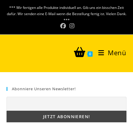
Zum
*** Wir fertigen alle Produkte individuell an. Gib uns ein bisschen Zeit
Inhalt
dafür. Wir senden eine E-Mail wenn die Bestellung fertig ist. Vielen Dank.
springen
***
Menü
0
Abonniere Unseren Newsletter!