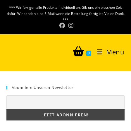
Zum
*** Wir fertigen alle Produkte individuell an. Gib uns ein bisschen Zeit
Inhalt
dafür. Wir senden eine E-Mail wenn die Bestellung fertig ist. Vielen Dank.
springen
***
Menü
0
Abonniere Unseren Newsletter!