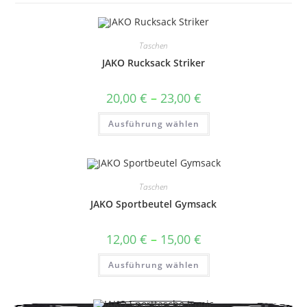
Taschen
JAKO Rucksack Striker
Preisspanne:
20,00
€
–
23,00
€
20,00 €
bis
Dieses
Ausführung wählen
23,00 €
Produkt
weist
mehrere
Varianten
auf.
Die
Optionen
Taschen
können
auf
JAKO Sportbeutel Gymsack
der
Produktseite
gewählt
Preisspanne:
12,00
€
–
15,00
€
werden
12,00 €
bis
Dieses
Ausführung wählen
15,00 €
Produkt
weist
mehrere
Varianten
auf.