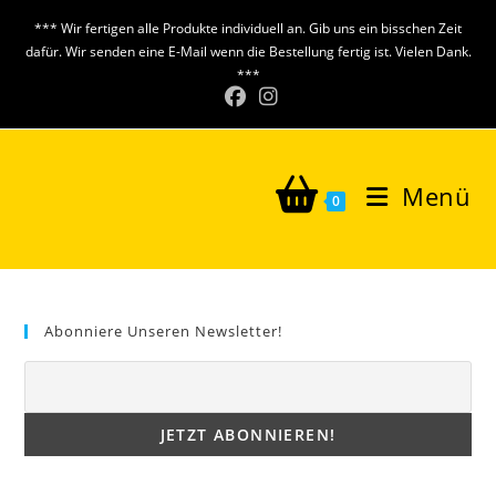
Zum
*** Wir fertigen alle Produkte individuell an. Gib uns ein bisschen Zeit
Inhalt
dafür. Wir senden eine E-Mail wenn die Bestellung fertig ist. Vielen Dank.
springen
***
Menü
0
Abonniere Unseren Newsletter!