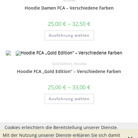
Hoodies
können
auf
Hoodie Damen FCA – Verschiedene Farben
der
Produktseite
gewählt
Preisspanne:
25,00
€
–
32,50
€
werden
25,00 €
bis
Dieses
Ausführung wählen
32,50 €
Produkt
weist
mehrere
Varianten
auf.
Die
Optionen
Gold Edition
,
Hoodies
können
auf
Hoodie FCA „Gold Edition“ – Verschiedene Farben
der
Produktseite
gewählt
Preisspanne:
25,00
€
–
33,00
€
werden
25,00 €
bis
Dieses
Ausführung wählen
33,00 €
Produkt
weist
mehrere
Varianten
auf.
Die
Optionen
Cookies erleichtern die Bereitstellung unserer Dienste.
können
auf
Mit der Nutzung unserer Dienste erklären Sie sich damit
Datenschutz
Impressum