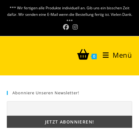
Zum
*** Wir fertigen alle Produkte individuell an. Gib uns ein bisschen Zeit
Inhalt
dafür. Wir senden eine E-Mail wenn die Bestellung fertig ist. Vielen Dank.
springen
***
Menü
0
Abonniere Unseren Newsletter!