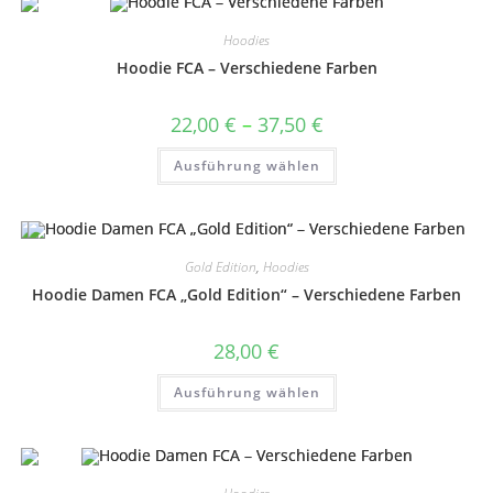
Hoodies
Hoodie FCA – Verschiedene Farben
Preisspanne:
22,00
€
–
37,50
€
22,00 €
bis
Dieses
Ausführung wählen
37,50 €
Produkt
weist
mehrere
Varianten
auf.
Die
Optionen
Gold Edition
,
Hoodies
können
auf
Hoodie Damen FCA „Gold Edition“ – Verschiedene Farben
der
Produktseite
gewählt
28,00
€
werden
Dieses
Ausführung wählen
Produkt
weist
mehrere
Varianten
auf.
Die
Optionen