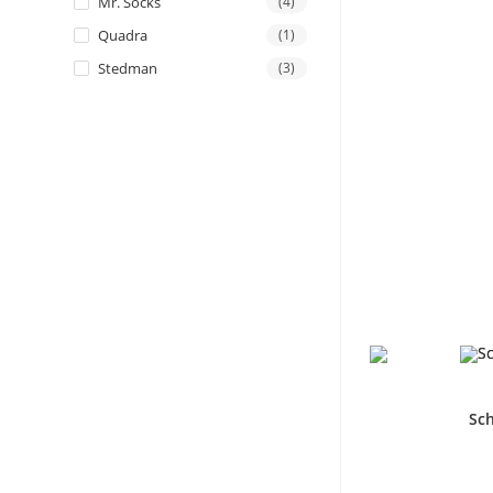
Mr. Socks
(4)
Quadra
(1)
Stedman
(3)
Sc