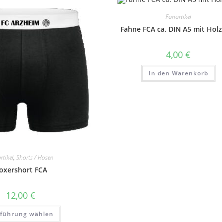
Fanartikel
Fahne FCA ca. DIN A5 mit Hol
4,00
€
In den Warenkorb
rtikel
,
Shorts / Hosen
oxershort FCA
12,00
€
Dieses
führung wählen
Produkt