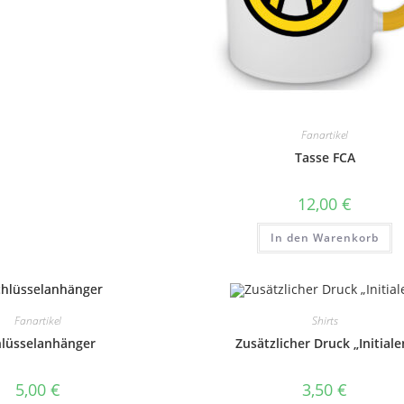
mehrere
Varianten
auf.
Die
Optionen
können
auf
der
Produktseite
gewählt
Fanartikel
werden
Tasse FCA
12,00
€
In den Warenkorb
Fanartikel
Shirts
hlüsselanhänger
Zusätzlicher Druck „Initiale
5,00
€
3,50
€