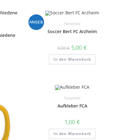
ANGEB
Fanartikel
Soccer Bert FC Arzheim
hiedene
OT!
Ursprünglicher
Aktueller
5,00
€
8,00
€
Preis
Preis
war:
ist:
In den Warenkorb
8,00 €
5,00 €.
Dieses
Produkt
eist
mehrere
Varianten
uf.
Die
Optionen
Fanartikel
können
auf
Aufkleber FCA
der
roduktseite
gewählt
1,00
€
werden
In den Warenkorb