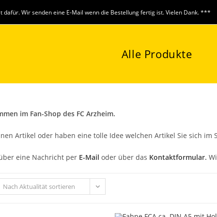
it dafür. Wir senden eine E-Mail wenn die Bestellung fertig ist. Vielen Dank. ***
Alle Produkte
ommen im Fan-Shop des FC Arzheim.
inen Artikel oder haben eine tolle Idee welchen Artikel Sie sich i
über eine Nachricht per
E-Mail
oder über das
Kontaktformular
.
Wi
Nach Aktualität sortieren