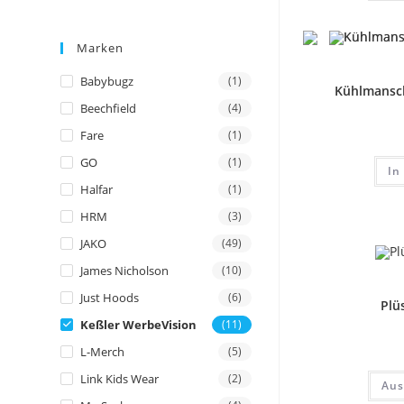
Marken
Babybugz
(1)
Kühlmansch
Beechfield
(4)
Fare
(1)
GO
(1)
In
Halfar
(1)
HRM
(3)
JAKO
(49)
James Nicholson
(10)
Just Hoods
(6)
Plü
Keßler WerbeVision
(11)
L-Merch
(5)
Link Kids Wear
(2)
Aus