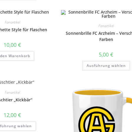
weist
mehrere
Varianten
auf.
Die
Optionen
Fanartikel
können
Fanartikel
auf
ette Style für Flaschen
Sonnenbrille FC Arzheim – Versc
der
Produktseite
Farben
gewählt
10,00
€
werden
5,00
€
 den Warenkorb
Ausführung wählen
w
a
Fanartikel
schtier „Kickbär“
P
12,00
€
Dieses
führung wählen
Produkt
weist