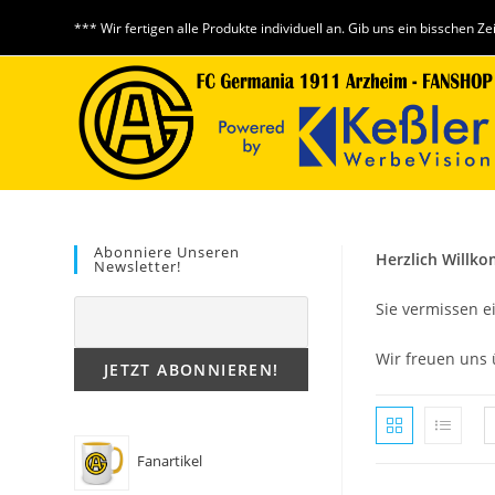
Zum
*** Wir fertigen alle Produkte individuell an. Gib uns ein bisschen Ze
Inhalt
springen
Abonniere Unseren
Herzlich Willk
Newsletter!
Sie vermissen e
Wir freuen uns 
Fanartikel